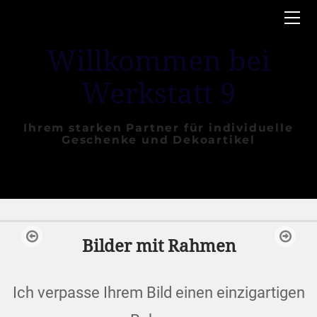
START
FREUNDE
Willkommen bei
KONTAKT
Werkstatt 9
Ihrem starken Partner für individuelle
Geschenke und Dekoartikel
Bilder mit Rahmen
Ich verpasse Ihrem Bild einen einzigartigen